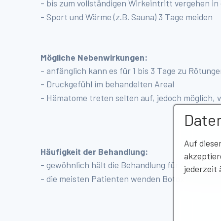
- bis zum vollständigen Wirkeintritt vergehen in 
- Sport und Wärme (z.B. Sauna) 3 Tage meiden
Mögliche Nebenwirkungen:
- anfänglich kann es für 1 bis 3 Tage zu Rötu
- Druckgefühl im behandelten Areal
- Hämatome treten selten auf, jedoch möglich,
Date
Auf diese
Häufigkeit der Behandlung:
akzeptier
- gewöhnlich hält die Behandlung für 4 bis 5 Mo
jederzeit
- die meisten Patienten wenden Botox 2 mal jähr