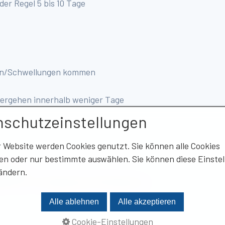
der Regel 5 bis 10 Tage
ngen/Schwellungen kommen
 vergehen innerhalb weniger Tage
nschutzeinstellungen
r Website werden Cookies genutzt. Sie können alle Cookies
en oder nur bestimmte auswählen. Sie können diese Einste
nate an
 ändern.
lich, d.h. im Abstand von 6 Monaten an
Alle ablehnen
Alle akzeptieren
Cookie-Einstellungen